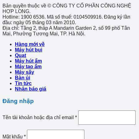
Bản quyền thuộc về © CÔNG TY CỔ PHẦN CÔNG NGHỆ
HỢP LONG.
Hotline: 1900 6536. Mã số thuế: 0104509916. Đăng ký lần
đầu: ngày 05 tháng 03 năm 2010.
Địa chỉ: Tầng 2, tháp A Mandarin Garden 2, số 99 phố Tân
Mai, Phường Tương Mai, TP. Hà Nội.
Hàng mới về
Máy hút bụi
Quạt
Máy hút ẩm
Máy tạo ẩm
Máy sấy
Bàn ủi
Tin tức
Nhận báo giá
Đăng nhập
Tên tài khoản hoặc địa chỉ email
*
Mật khẩu
*