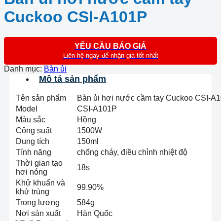
Cuckoo CSI-A101P
YÊU CẦU BÁO GIÁ
Liên hệ ngay để nhận giá tốt nhất
Danh mục:
Bàn ủi
Mô tả sản phẩm
Tên sản phẩm
Bàn ủi hơi nước cầm tay Cuckoo CSI-A
Model
CSI-A101P
Màu sắc
Hồng
Công suất
1500W
Dung tích
150ml
Tính năng
chống cháy, điều chỉnh nhiệt độ
Thời gian tạo
18s
hơi nóng
Khử khuẩn và
99.90%
khử trùng
Trọng lượng
584g
Nơi sản xuất
Hàn Quốc