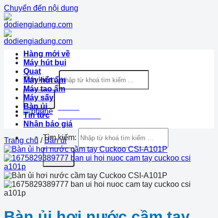
Chuyển đến nội dung
Hàng mới về
Máy hút bụi
Quạt
Tìm kiếm:
Máy hút ẩm
Máy tạo ẩm
Máy sấy
Bàn ủi
Hotline
Tin tức
1900.633.870
Nhận báo giá
Tìm kiếm:
Trang chủ
/
Bàn ủi
Bàn ủi hơi nước cầm tay