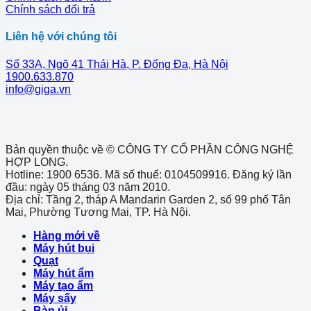
Chính sách đổi trả
Liên hệ với chúng tôi
Số 33A, Ngõ 41 Thái Hà, P. Đống Đa, Hà Nội
1900.633.870
info@giga.vn
Bản quyền thuộc về © CÔNG TY CỔ PHẦN CÔNG NGHỆ
HỢP LONG.
Hotline: 1900 6536. Mã số thuế: 0104509916. Đăng ký lần
đầu: ngày 05 tháng 03 năm 2010.
Địa chỉ: Tầng 2, tháp A Mandarin Garden 2, số 99 phố Tân
Mai, Phường Tương Mai, TP. Hà Nội.
Hàng mới về
Máy hút bụi
Quạt
Máy hút ẩm
Máy tạo ẩm
Máy sấy
Bàn ủi