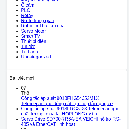
Ổ cắm
PLC
Relay
Rơ le trung gian
Robot hút bụi lau nhà
Servo Motor
Smart TV
Thiết bị điện
Tin tức
Tủ Lạnh
Uncategorized
Bài viết mới
07
Th8
Công tắc áp suất 9013FHG54J52M1X
Telemecanique đóng cắt trực tiếp tải động cơ
Công tắc áp suất 9013FRG2J23 Telemecanique
chất lượng, mua tại HOPLONG uy tín
Servo Drive SD700-7R6A-EA VEICHI hỗ trợ RS-
485 và EtherCAT linh hoạt