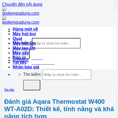
Chuyển đến nội dung
Hàng mới về
Máy hút bụi
Quạt
Tìm kiếm:
Máy hút ẩm
Máy tạo ẩm
Máy sấy
Bàn ủi
Hotline
Tin tức
1900.633.870
Nhận báo giá
Tìm kiếm:
Tin tức
Đánh giá Aqara Thermostat W400
WT-A02D: Thiết kế, tính năng và khả
năng tích hợp