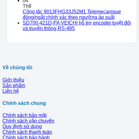
04
Th8
Công tắc 9013FHG33J52M1 Telemecanique
đóng/ngắt chính xác theo ngưỡng áp suất
SD700-421D-PA VEICHI hỗ trợ encoder tuyệt đối
và truyền thông RS-485
Về chúng tôi
Giới thiệu
Sản phẩm
Liên hệ
Chính sách chung
Chính sách bảo mật
Chính sách vận chuyển
Quy định sử dụng
Chính sách thanh toán
Chính sách bảo hành