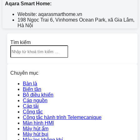
Aqara Smart Home:
Website: aqarasmarthome.vn
198 Ngọc Trai 6, Vinhomes Ocean Park, xã Gia Lâm,
Hà Nội
Tìm kiếm
Chuyên mục
Bàn là
Biến tần
Bộ điều khiển
Cáp nguồn
Cáp tải
Công tắc
Công tắc hành trình Telemecanique
Màn hình HMI
Máy hút ẩm
Máy hút bụi
Máy lọc không khí