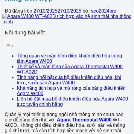
Đã đăng trên
27/10/2025
27/10/2025
bởi
seo2024pro
Nội dung bài viết
Tổng quan về màn hình điều khiển điều hòa trung
tâm Aqara W400
Thiết kế và màn hình của Aqara Thermostat W400
WT-A02D
Tính năng nổi bật của bộ điều khiển điều hòa, khí
tươi, sưởi sàn Aqara W400
Khả năng tích hợp và mở rộng của bảng điều khiển
Aqara W400
Liên hệ đặt mua bộ điều khiển điều hòa Aqara W400
trực tuyến chính hãng
Quản lý mọi thiết bị trong ngôi nhà thông minh chưa bao
giờ dễ dàng đến thế với
Aqara Thermostat W400
WT-
A02D. Không chỉ điều khiển điều hòa, sưởi sàn và thông
gió khí tươi, mà còn tích hợp liền mạch với hệ sinh thái