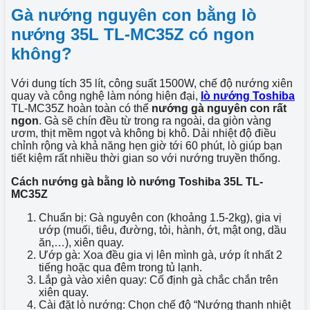
Gà nướng nguyên con bằng lò
nướng 35L TL-MC35Z có ngon
không?
Với dung tích 35 lít, công suất 1500W, chế độ nướng xiên
quay và công nghệ làm nóng hiện đại,
lò nướng Toshiba
TL-MC35Z hoàn toàn có thể
nướng gà nguyên con rất
ngon
. Gà sẽ chín đều từ trong ra ngoài, da giòn vàng
ươm, thịt mềm ngọt và không bị khô. Dải nhiệt độ điều
chỉnh rộng và khả năng hẹn giờ tới 60 phút, lò giúp bạn
tiết kiệm rất nhiều thời gian so với nướng truyền thống.
Cách nướng gà bằng lò nướng Toshiba 35L TL-
MC35Z
Chuẩn bị: Gà nguyên con (khoảng 1.5-2kg), gia vị
ướp (muối, tiêu, đường, tỏi, hành, ớt, mật ong, dầu
ăn,…), xiên quay.
Ướp gà: Xoa đều gia vị lên mình gà, ướp ít nhất 2
tiếng hoặc qua đêm trong tủ lạnh.
Lắp gà vào xiên quay: Cố định gà chắc chắn trên
xiên quay.
Cài đặt lò nướng: Chọn chế độ “Nướng thanh nhiệt