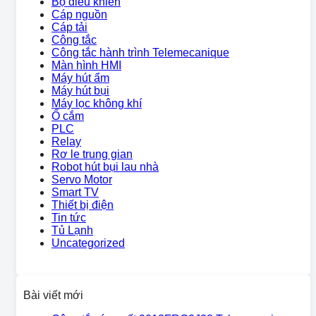
Bộ điều khiển
Cáp nguồn
Cáp tải
Công tắc
Công tắc hành trình Telemecanique
Màn hình HMI
Máy hút ẩm
Máy hút bụi
Máy lọc không khí
Ổ cắm
PLC
Relay
Rơ le trung gian
Robot hút bụi lau nhà
Servo Motor
Smart TV
Thiết bị điện
Tin tức
Tủ Lạnh
Uncategorized
Bài viết mới