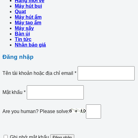
Hàng mới về
Máy hút bụi
Quạt
Máy hút ẩm
Máy tạo ẩm
Máy sấy
Bàn ủi
Tin tức
Nhận báo giá
Đăng nhập
Tên tài khoản hoặc địa chỉ email
*
Mật khẩu
*
Are you human? Please solve:
Ghi nhớ mật khẩu
Đăng nhập