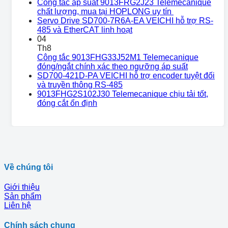
Công tắc áp suất 9013FRG2J23 Telemecanique
chất lượng, mua tại HOPLONG uy tín
Servo Drive SD700-7R6A-EA VEICHI hỗ trợ RS-
485 và EtherCAT linh hoạt
04
Th8
Công tắc 9013FHG33J52M1 Telemecanique
đóng/ngắt chính xác theo ngưỡng áp suất
SD700-421D-PA VEICHI hỗ trợ encoder tuyệt đối
và truyền thông RS-485
9013FHG2S102J30 Telemecanique chịu tải tốt,
đóng cắt ổn định
Về chúng tôi
Giới thiệu
Sản phẩm
Liên hệ
Chính sách chung