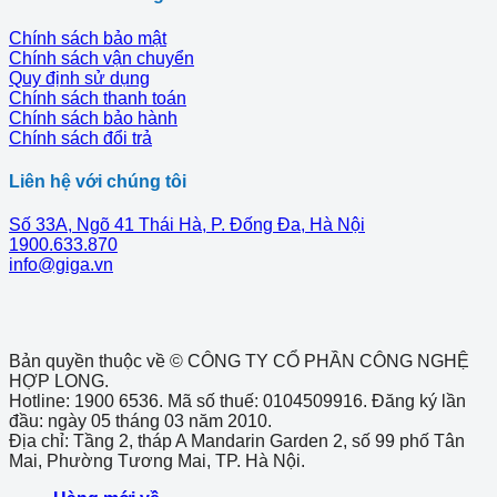
Chính sách bảo mật
Chính sách vận chuyển
Quy định sử dụng
Chính sách thanh toán
Chính sách bảo hành
Chính sách đổi trả
Liên hệ với chúng tôi
Số 33A, Ngõ 41 Thái Hà, P. Đống Đa, Hà Nội
1900.633.870
info@giga.vn
Bản quyền thuộc về © CÔNG TY CỔ PHẦN CÔNG NGHỆ
HỢP LONG.
Hotline: 1900 6536. Mã số thuế: 0104509916. Đăng ký lần
đầu: ngày 05 tháng 03 năm 2010.
Địa chỉ: Tầng 2, tháp A Mandarin Garden 2, số 99 phố Tân
Mai, Phường Tương Mai, TP. Hà Nội.