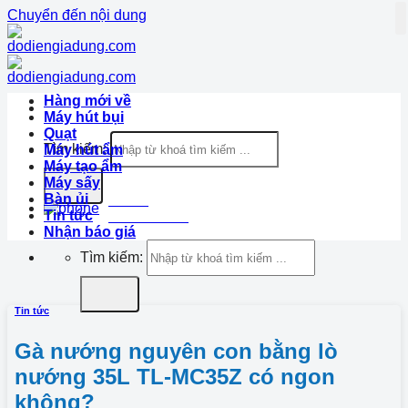
Chuyển đến nội dung
Hàng mới về
Máy hút bụi
Quạt
Tìm kiếm:
Máy hút ẩm
Máy tạo ẩm
Máy sấy
Bàn ủi
Hotline
Tin tức
1900.633.870
Nhận báo giá
Tìm kiếm:
Tin tức
Gà nướng nguyên con bằng lò
nướng 35L TL-MC35Z có ngon
không?