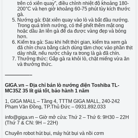
trên có xiên quay”, điều chỉnh nhiệt độ khoảng 180-
200°C và hẹn giờ khoảng 60-75 phút tùy kích thước
gà.
Nướng gà: Đặt xiên quay vào lò và bắt đầu nướng.
Trong quá trình nướng, có thể phết thêm mật ong
hoặc dầu ăn lên gà để da được vàng đẹp và bóng
hơn.
Kiểm tra gà: Sau khi hết thời gian, kiểm tra xem gà
đã chín chưa bằng cách dùng tăm chọc vào phần thịt
dày nhất, nếu nước chảy ra trong là gà đã chín.
Thưởng thức: Gắp gà ra khỏi lò, chặt miếng vừa ăn
và thưởng thức.
—————–
GIGA.vn – Địa chỉ bán
lò nướng điện Toshiba TL-
MC35Z 35 lít giá tốt, bảo hành 1 năm
1, GIGA MALL – Tầng 4, TTTM GIGA MALL, 240-242
Phạm Văn Đồng, TP.Thủ Đức – 0931.892.033
info@giga.vn – Giờ mở cửa: Thứ 2 – Thứ 6: 9H30 – 22H
(Thứ 7 & CN: 9H – 22H)
Chuyên robot hút bụi, máy hút bụi và nồi cơm