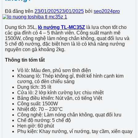
Đã đăng trên
23/01/2025
23/01/2025
bởi
seo2024pro
Dung tích 35L,
lò nướng TL-MC35Z
là lựa chọn tốt cho
các gia đình có 4 – 5 thành viên. Công suất mạnh mẽ
1500W, công nghệ làm nóng chân không, quạt đối lưu và
5 chế độ nướng, đặc biệt hơn là lò có khả năng nướng
nguyên con gà khoảng 2kg.
Thông tin tóm tắt
Vỏ lò: Màu đen, phủ sơn tĩnh điện
Khoang lò: Thép không gỉ, thiết kế hình cạnh kim
cương, có đèn chiếu sáng
Dung tích: 35 lít
Cửa lò: 2 lớp kính cường lực chịu nhiệt
Bảng điều khiển: Nút vặn, có tiếng Việt
Công suất: 1500W
Nhiệt độ: 70 – 230°C
Công nghệ: Làm nóng chân không, quạt đối lưu
Chế độ nướng: 5 chế độ
Hẹn giờ: 60 phút
Phụ kiện: Khay nướng, vỉ nướng, tay cầm, xiên quay