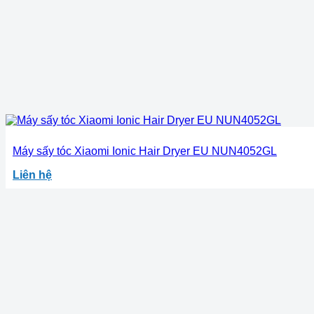
Máy sấy tóc Xiaomi Ionic Hair Dryer EU NUN4052GL
Liên hệ