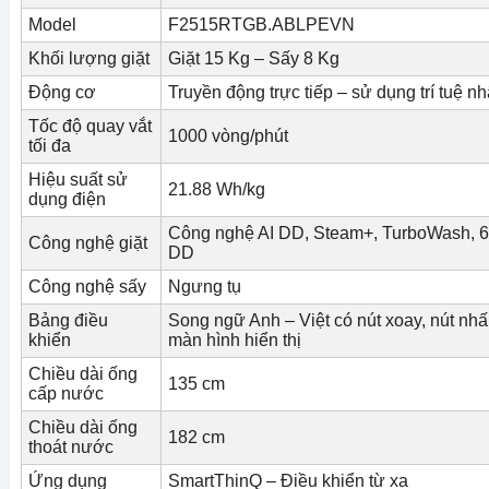
Model
F2515RTGB.ABLPEVN
Khối lượng giặt
Giặt 15 Kg – Sấy 8 Kg
Động cơ
Truyền động trực tiếp – sử dụng trí tuệ nh
Tốc độ quay vắt
1000 vòng/phút
tối đa
Hiệu suất sử
21.88 Wh/kg
dụng điện
Công nghệ AI DD, Steam+, TurboWash, 6
Công nghệ giặt
DD
Công nghệ sấy
Ngưng tụ
Bảng điều
Song ngữ Anh – Việt có nút xoay, nút nhấ
khiển
màn hình hiển thị
Chiều dài ống
135 cm
cấp nước
Chiều dài ống
182 cm
thoát nước
Ứng dụng
SmartThinQ – Điều khiển từ xa