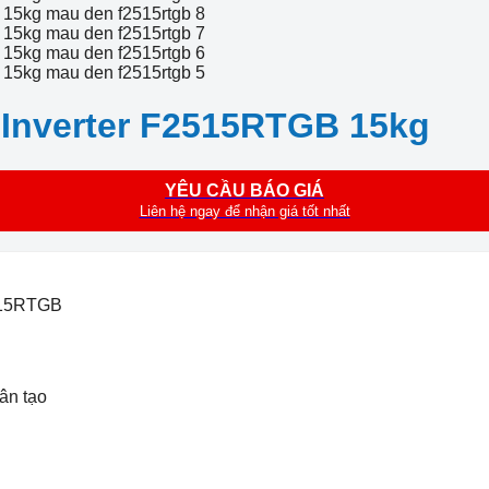
 Inverter F2515RTGB 15kg
YÊU CẦU BÁO GIÁ
Liên hệ ngay để nhận giá tốt nhất
2515RTGB
hân tạo