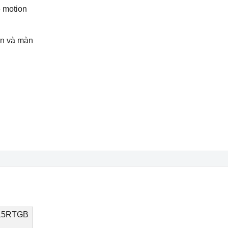
 motion
ấn và màn
2515RTGB