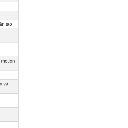
ân tạo
 motion
n và