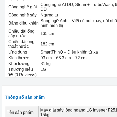
Công nghệ AI DD, Steam+, TurboWash, 6
Công nghệ giặt
DD
Công nghệ sấy
Ngưng tụ
Song ngữ Anh – Việt có nút xoay, nút nh
Bảng điều khiển
hình hiển thị
Chiều dài ống
135 cm
cấp nước
Chiều dài ống
182 cm
thoát nước
Ứng dụng
SmartThinQ – Điều khiển từ xa
Kích thước
93 cm – 63.3 cm – 72 cm
Khối lượng
81 kg
Thương hiệu
LG
0/5
(0 Reviews)
Thông số sản phẩm
Máy giặt sấy lồng ngang LG Inverter F
Tên sản phẩm
15kg