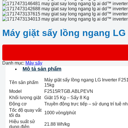
Máy giặt sấy lồng ngang LG
Danh mục:
Máy sấy
Mô tả sản phẩm
Máy giặt sấy lồng ngang LG Inverter F
Tên sản phẩm
15kg
Model
F2515RTGB.ABLPEVN
Khối lượng giặt
Giặt 15 Kg – Sấy 8 Kg
Động cơ
Truyền động trực tiếp – sử dụng trí tuệ n
Tốc độ quay vắt
1000 vòng/phút
tối đa
Hiệu suất sử
21.88 Wh/kg
dụng điện