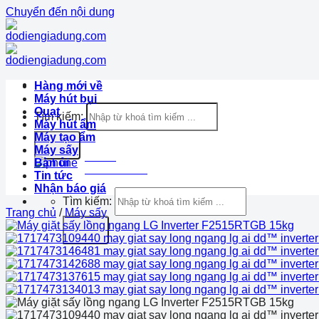
Chuyển đến nội dung
Hàng mới về
Máy hút bụi
Quạt
Tìm kiếm:
Máy hút ẩm
Máy tạo ẩm
Máy sấy
Hotline
Bàn ủi
1900.633.870
Tin tức
Nhận báo giá
Tìm kiếm:
Trang chủ
/
Máy sấy