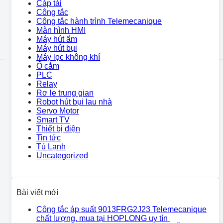
Cáp tải
Công tắc
Công tắc hành trình Telemecanique
Màn hình HMI
Máy hút ẩm
Máy hút bụi
Máy lọc không khí
Ổ cắm
PLC
Relay
Rơ le trung gian
Robot hút bụi lau nhà
Servo Motor
Smart TV
Thiết bị điện
Tin tức
Tủ Lạnh
Uncategorized
Bài viết mới
Công tắc áp suất 9013FRG2J23 Telemecanique
chất lượng, mua tại HOPLONG uy tín