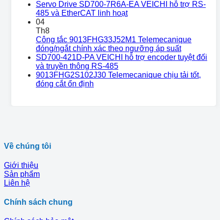
Servo Drive SD700-7R6A-EA VEICHI hỗ trợ RS-
485 và EtherCAT linh hoạt
04
Th8
Công tắc 9013FHG33J52M1 Telemecanique
đóng/ngắt chính xác theo ngưỡng áp suất
SD700-421D-PA VEICHI hỗ trợ encoder tuyệt đối
và truyền thông RS-485
9013FHG2S102J30 Telemecanique chịu tải tốt,
đóng cắt ổn định
Về chúng tôi
Giới thiệu
Sản phẩm
Liên hệ
Chính sách chung