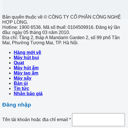
Bản quyền thuộc về © CÔNG TY CỔ PHẦN CÔNG NGHỆ
HỢP LONG.
Hotline: 1900 6536. Mã số thuế: 0104509916. Đăng ký lần
đầu: ngày 05 tháng 03 năm 2010.
Địa chỉ: Tầng 2, tháp A Mandarin Garden 2, số 99 phố Tân
Mai, Phường Tương Mai, TP. Hà Nội.
Hàng mới về
Máy hút bụi
Quạt
Máy hút ẩm
Máy tạo ẩm
Máy sấy
Bàn ủi
Tin tức
Nhận báo giá
Đăng nhập
Tên tài khoản hoặc địa chỉ email
*