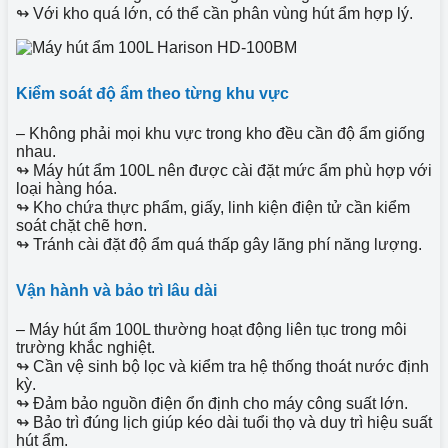
↬ Với kho quá lớn, có thể cần phân vùng hút ẩm hợp lý.
Kiểm soát độ ẩm theo từng khu vực
– Không phải mọi khu vực trong kho đều cần độ ẩm giống
nhau.
↬ Máy hút ẩm 100L nên được cài đặt mức ẩm phù hợp với
loại hàng hóa.
↬ Kho chứa thực phẩm, giấy, linh kiện điện tử cần kiểm
soát chặt chẽ hơn.
↬ Tránh cài đặt độ ẩm quá thấp gây lãng phí năng lượng.
Vận hành và bảo trì lâu dài
– Máy hút ẩm 100L thường hoạt động liên tục trong môi
trường khắc nghiệt.
↬ Cần vệ sinh bộ lọc và kiểm tra hệ thống thoát nước định
kỳ.
↬ Đảm bảo nguồn điện ổn định cho máy công suất lớn.
↬ Bảo trì đúng lịch giúp kéo dài tuổi thọ và duy trì hiệu suất
hút ẩm.