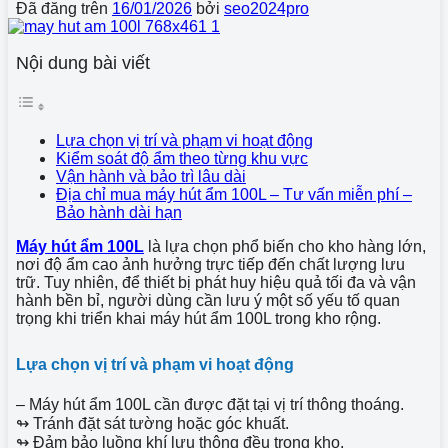
Đã đăng trên
16/01/2026
bởi
seo2024pro
Nội dung bài viết
Lựa chọn vị trí và phạm vi hoạt động
Kiểm soát độ ẩm theo từng khu vực
Vận hành và bảo trì lâu dài
Địa chỉ mua máy hút ẩm 100L – Tư vấn miễn phí –
Bảo hành dài hạn
Máy hút ẩm 100L
là lựa chọn phổ biến cho kho hàng lớn,
nơi độ ẩm cao ảnh hưởng trực tiếp đến chất lượng lưu
trữ. Tuy nhiên, để thiết bị phát huy hiệu quả tối đa và vận
hành bền bỉ, người dùng cần lưu ý một số yếu tố quan
trọng khi triển khai máy hút ẩm 100L trong kho rộng.
Lựa chọn vị trí và phạm vi hoạt động
– Máy hút ẩm 100L cần được đặt tại vị trí thông thoáng.
↬ Tránh đặt sát tường hoặc góc khuất.
↬ Đảm bảo luồng khí lưu thông đều trong kho.