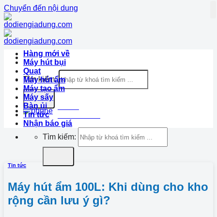
Chuyển đến nội dung
Hàng mới về
Máy hút bụi
Quạt
Tìm kiếm:
Máy hút ẩm
Máy tạo ẩm
Máy sấy
Bàn ủi
Hotline
Tin tức
1900.633.870
Nhận báo giá
Tìm kiếm:
Tin tức
Máy hút ẩm 100L: Khi dùng cho kho
rộng cần lưu ý gì?