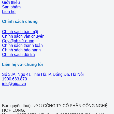
Giới thiệu
Sản phẩm
Liên hệ
Chính sách chung
Chính sách bảo mật
Chính sách vận chuyển
Quy định sử dụng
Chính sách thanh toán
Chính sách bảo hành
Chính sách đổi trả
Liên hệ với chúng tôi
Số 33A, Ngõ 41 Thái Hà, P. Đống Đa, Hà Nội
1900.633.870
info@giga.vn
Bản quyền thuộc về © CÔNG TY CỔ PHẦN CÔNG NGHỆ
HỢP LONG.