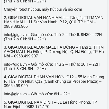
(Thứ 7 & CN: 9H – 22H)
Chuyên robot hút bụi, máy hút bụi và nồi cơm
2, GIGA DIGITAL VẠN HẠNH MALL – Tầng 4, TTTM VẠN
HẠNH MALL, 11 Sư Vạn Hạnh, P.12, Q10, TP.HCM –
0989.883.905
info@giga.vn – Giờ mở cửa: Thứ 2 – Thứ 6: 9H30 – 22H
(Thứ 7 & CN: 9H – 22H)
3, GIGA DIGITAL AEON MALL HÀ ĐÔNG – Tầng 2, TTTM
AEON MALL Hà Đông, P. Dương Nội, Q. Hà Đông, TP Hà
Nội – 0968.499.907
info@giga.vn – Giờ mở cửa: Thứ 2 – Thứ 6: 10H – 22H
(Thứ 7 & CN: 9H – 22H)
4, GIGA DIGITAL PHAN VĂN HỚN, Q12 – 55 Minh Phụng,
P. Tân Thới Nhất, Q12 (Cạnh chung cư Prosper Plaza) –
0965.499.920
info@giga.vn – Giờ mở cửa: 8H – 22H
5, GIGA DIGITAL NAM ĐỊNH – 81 Lê Hồng Phong, TP
Nam Định – 0862.171.170