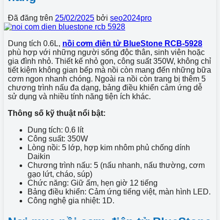
Đã đăng trên
25/02/2025
bởi
seo2024pro
Dung tích 0.6L,
nồi cơm điện tử BlueStone RCB-5928
phù hợp với những người sống độc thân, sinh viên hoặc
gia đình nhỏ. Thiết kế nhỏ gọn, công suất 350W, không chỉ
tiết kiệm không gian bếp mà nồi còn mang đến những bữa
cơm ngon nhanh chóng. Ngoài ra nồi còn trang bị thêm 5
chương trình nấu đa dạng, bảng điều khiển cảm ứng dễ
sử dụng và nhiều tính năng tiện ích khác.
Thông số kỹ thuật nổi bật:
Dung tích: 0.6 lít
Công suất: 350W
Lòng nồi: 5 lớp, hợp kim nhôm phủ chống dính
Daikin
Chương trình nấu: 5 (nấu nhanh, nấu thường, cơm
gạo lứt, cháo, súp)
Chức năng: Giữ ấm, hẹn giờ 12 tiếng
Bảng điều khiển: Cảm ứng tiếng việt, màn hình LED.
Công nghệ gia nhiệt: 1D.