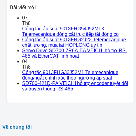
Bài viết mới
07
Th8
Công tắc áp suất 9013FHG54J52M1X
Telemecanique đóng cắt trực tiếp tải động cơ
Công tắc áp suất 9013FRG2J23 Telemecanique
chất lượng, mua tại HOPLONG uy tín
Servo Drive SD700-7R6A-EA VEICHI hỗ trợ RS-
485 và EtherCAT linh hoạt
04
Th8
Công tắc 9013FHG33J52M1 Telemecanique
đóng/ngắt chính xác theo ngưỡng áp suất
SD700-421D-PA VEICHI hỗ trợ encoder tuyệt đối
và truyền thông RS-485
Về chúng tôi