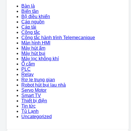
Bàn là
Biến tần
Bộ điều khiển
Cáp nguồn
Cáp tải
Công tắc
Công tắc hành trình Telemecanique
Màn hình HMI
Máy hút ẩm
Máy hút bụi
Máy lọc không khí
Ổ cắm
PLC
Relay
Rơ le trung gian
Robot hút bụi lau nhà
Servo Motor
Smart TV
Thiết bị điện
Tin tức
Tủ Lạnh
Uncategorized