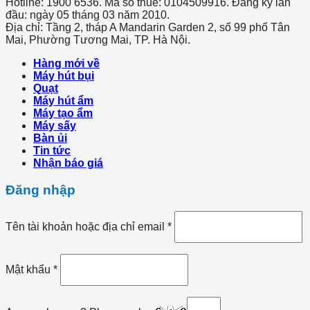
Hotline: 1900 6536. Mã số thuế: 0104509916. Đăng ký lần
đầu: ngày 05 tháng 03 năm 2010.
Địa chỉ: Tầng 2, tháp A Mandarin Garden 2, số 99 phố Tân
Mai, Phường Tương Mai, TP. Hà Nội.
Hàng mới về
Máy hút bụi
Quạt
Máy hút ẩm
Máy tạo ẩm
Máy sấy
Bàn ủi
Tin tức
Nhận báo giá
Đăng nhập
Tên tài khoản hoặc địa chỉ email
*
Mật khẩu
*