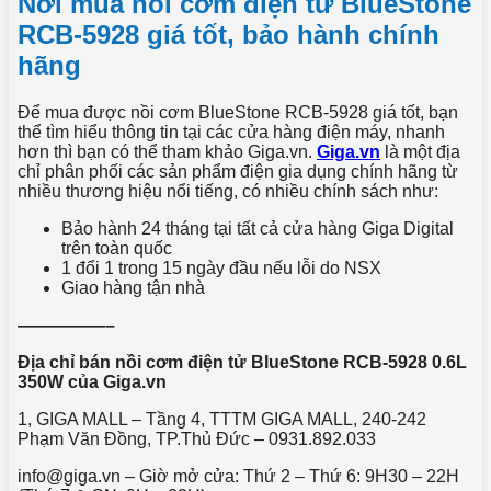
Nơi mua nồi cơm điện tử BlueStone
RCB-5928 giá tốt, bảo hành chính
hãng
Để mua được
nồi cơm BlueStone RCB-5928 giá tốt, bạn
thể tìm hiểu thông tin tại các cửa hàng điện máy, nhanh
hơn thì bạn có thể tham khảo Giga.vn.
Giga.vn
là một địa
chỉ phân phối các sản phẩm điện gia dụng chính hãng từ
nhiều thương hiệu nổi tiếng, có nhiều chính sách như:
Bảo hành 24 tháng tại tất cả cửa hàng Giga Digital
trên toàn quốc
1 đổi 1 trong 15 ngày đầu nếu lỗi do NSX
Giao hàng tận nhà
—————–
Địa chỉ bán
nồi cơm điện tử BlueStone RCB-5928 0.6L
350W của Giga.vn
1, GIGA MALL – Tầng 4, TTTM GIGA MALL, 240-242
Phạm Văn Đồng, TP.Thủ Đức – 0931.892.033
info@giga.vn – Giờ mở cửa: Thứ 2 – Thứ 6: 9H30 – 22H