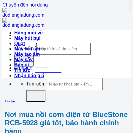
Chuyển đến nội dung
Hàng mới về
Máy hút bụi
Quạt
Tìm kiếm:
Máy hút ẩm
Máy tạo ẩm
Máy sấy
Bàn ủi
Hotline
Tin tức
1900.633.870
Nhận báo giá
Tìm kiếm:
Tin tức
Nơi mua nồi cơm điện tử BlueStone
RCB-5928 giá tốt, bảo hành chính
hãng