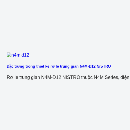
Đặc trưng trong thiết kế rơ le trung gian N4M-D12 NiSTRO
Rơ le trung gian N4M-D12 NiSTRO thuộc N4M Series, điện áp