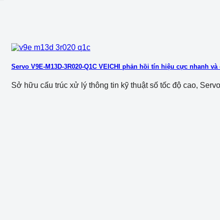
Servo V9E-M13D-3R020-Q1C VEICHI phản hồi tín hiệu cực nhanh và 
Sở hữu cấu trúc xử lý thông tin kỹ thuật số tốc độ cao, Servo [