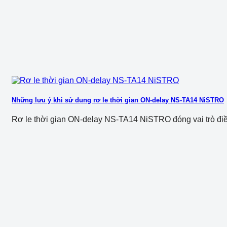
Những lưu ý khi sử dụng rơ le thời gian ON-delay NS-TA14 NiSTRO
Rơ le thời gian ON-delay NS-TA14 NiSTRO đóng vai trò điều p