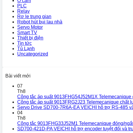
Ổ cắm
PLC
Relay
Rơ le trung gian
Robot hút bụi lau nhà
Servo Motor
Smart TV
Thiết bị điện
Tin tức
Tủ Lạnh
Uncategorized
Bài viết mới
07
Th8
Công tắc áp suất 9013FHG54J52M1X Telemecanique đón
Công tắc áp suất 9013FRG2J23 Telemecanique chất 
Servo Drive SD700-7R6A-EA VEICHI hỗ trợ RS-485 và
04
Th8
Công tắc 9013FHG33J52M1 Telemecanique đóng/ngắt 
SD700-421D-PA VEICHI hỗ trợ encoder tuyệt đối và t