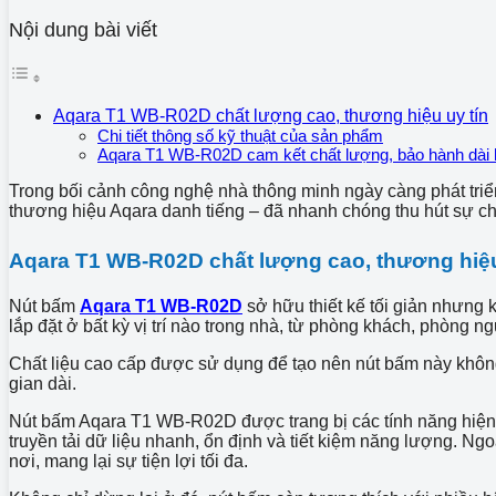
Nội dung bài viết
Aqara T1 WB-R02D chất lượng cao, thương hiệu uy tín
Chi tiết thông số kỹ thuật của sản phẩm
Aqara T1 WB-R02D cam kết chất lượng, bảo hành dài
Trong bối cảnh công nghệ nhà thông minh ngày càng phát triể
thương hiệu Aqara danh tiếng – đã nhanh chóng thu hút sự chú
Aqara T1 WB-R02D chất lượng cao, thương hiệu
Nút bấm
Aqara T1 WB-R02D
sở hữu thiết kế tối giản nhưng 
lắp đặt ở bất kỳ vị trí nào trong nhà, từ phòng khách, phòng n
Chất liệu cao cấp được sử dụng để tạo nên nút bấm này không c
gian dài.
Nút bấm Aqara T1 WB-R02D được trang bị các tính năng hiện đ
truyền tải dữ liệu nhanh, ổn định và tiết kiệm năng lượng. Ng
nơi, mang lại sự tiện lợi tối đa.