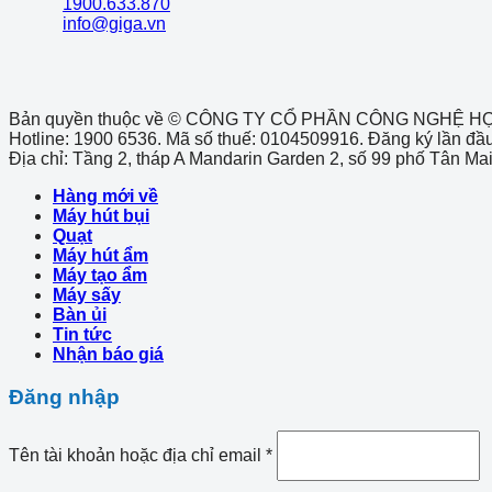
1900.633.870
info@giga.vn
Bản quyền thuộc về © CÔNG TY CỔ PHẦN CÔNG NGHỆ H
Hotline: 1900 6536. Mã số thuế: 0104509916. Đăng ký lần đầ
Địa chỉ: Tầng 2, tháp A Mandarin Garden 2, số 99 phố Tân M
Hàng mới về
Máy hút bụi
Quạt
Máy hút ẩm
Máy tạo ẩm
Máy sấy
Bàn ủi
Tin tức
Nhận báo giá
Đăng nhập
Tên tài khoản hoặc địa chỉ email
*