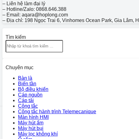
– Liên hệ làm đại lý
– Hotline/Zalo: 0868.646.388
– Email: aqara@hoplong.com
– Địa chỉ: 198 Ngọc Trai 6, Vinhomes Ocean Park, Gia Lâm, 
Tìm kiếm
Chuyên mục
Bàn là
Biến tần
Bộ điều khiển
Cáp nguồn
Cáp tải
Công tắc
Công tắc hành trình Telemecanique
Màn hình HMI
Máy hút ẩm
Máy hút bụi
Máy lọc không khí