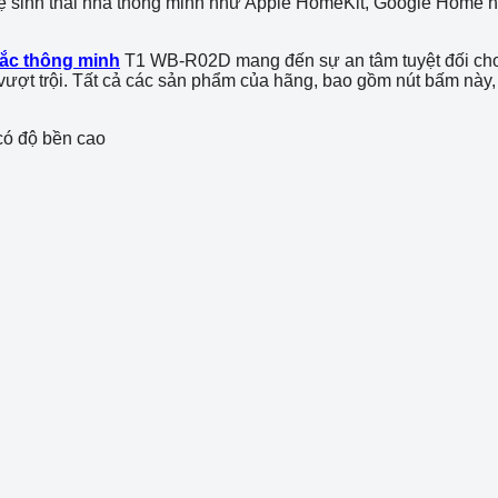
hệ sinh thái nhà thông minh như Apple HomeKit, Google Home h
tắc thông minh
T1 WB-R02D mang đến sự an tâm tuyệt đối cho
ượt trội. Tất cả các sản phẩm của hãng, bao gồm nút bấm này, 