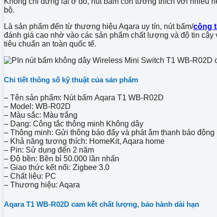
Không chỉ dừng lại ở đó, nút bấm còn tương thích với nhiều 
bộ.
Là sản phẩm đến từ thương hiệu Aqara uy tín, nút bấm/
công 
đánh giá cao nhờ vào các sản phẩm chất lượng và độ tin cậy v
tiêu chuẩn an toàn quốc tế.
Chi tiết thông số kỹ thuật của sản phẩm
– Tên sản phẩm: Nút bấm
Aqara T1 WB-R02D
– Model: WB-R02D
– Màu sắc: Màu trắng
– Dạng: Công tắc thông minh Không dây
– Thông minh: Gửi thông báo đẩy và phát âm thanh báo động
– Khả năng tương thích: HomeKit, Aqara home
– Pin: Sử dụng đến 2 năm
– Độ bền: Bền bỉ 50.000 lần nhấn
– Giao thức kết nối: Zigbee 3.0
– Chất liệu: PC
– Thương hiệu: Aqara
Aqara T1 WB-R02D c
am kết chất lượng, bảo hành dài hạn