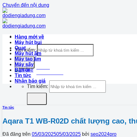
Chuyển đến nội dung
Hàng mới về
Máy hút bụi
Quạt
Tìm kiếm:
Máy hút ẩm
Máy tạo ẩm
Máy sấy
Hotline
Bàn ủi
1900.633.870
Tin tức
Nhận báo giá
Tìm kiếm:
Tin tức
Aqara T1 WB-R02D chất lượng cao, th
Đã đăng trên
05/03/2025
05/03/2025
bởi
seo2024pro