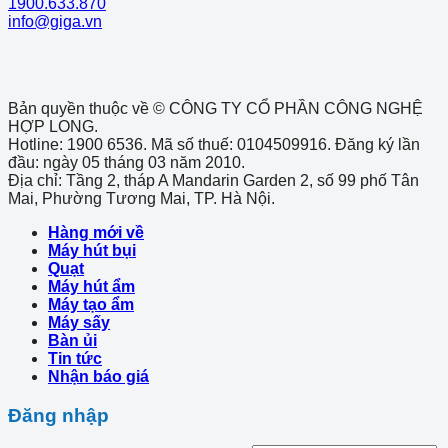
1900.633.870
info@giga.vn
Bản quyền thuộc về © CÔNG TY CỔ PHẦN CÔNG NGHỆ
HỢP LONG.
Hotline: 1900 6536. Mã số thuế: 0104509916. Đăng ký lần
đầu: ngày 05 tháng 03 năm 2010.
Địa chỉ: Tầng 2, tháp A Mandarin Garden 2, số 99 phố Tân
Mai, Phường Tương Mai, TP. Hà Nội.
Hàng mới về
Máy hút bụi
Quạt
Máy hút ẩm
Máy tạo ẩm
Máy sấy
Bàn ủi
Tin tức
Nhận báo giá
Đăng nhập