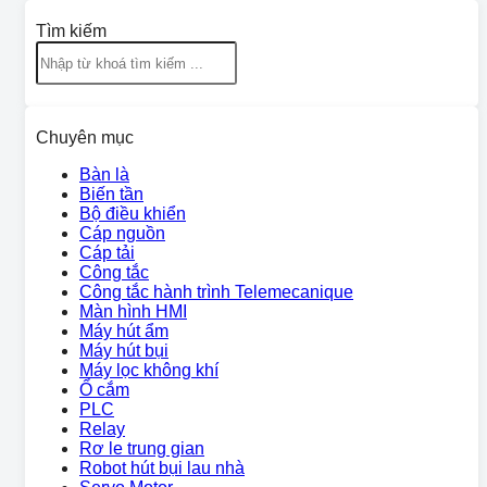
Tìm kiếm
Chuyên mục
Bàn là
Biến tần
Bộ điều khiển
Cáp nguồn
Cáp tải
Công tắc
Công tắc hành trình Telemecanique
Màn hình HMI
Máy hút ẩm
Máy hút bụi
Máy lọc không khí
Ổ cắm
PLC
Relay
Rơ le trung gian
Robot hút bụi lau nhà