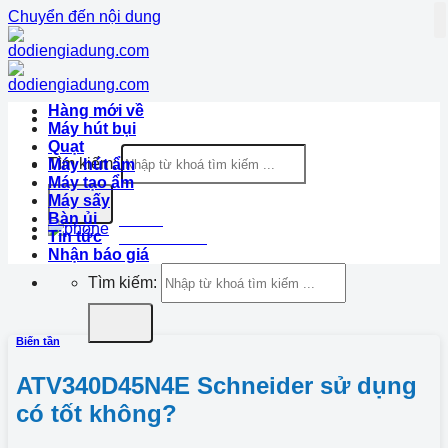
Chuyển đến nội dung
Hàng mới về
Máy hút bụi
Quạt
Tìm kiếm:
Máy hút ẩm
Máy tạo ẩm
Máy sấy
Bàn ủi
Hotline
Tin tức
1900.633.870
Nhận báo giá
Tìm kiếm:
Biến tần
ATV340D45N4E Schneider sử dụng
có tốt không?