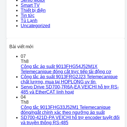
Servo Motor
Smart TV
Thiết bị điện
Tin tức
Tủ Lạnh
Uncategorized
Bài viết mới
07
Th8
Công tắc áp suất 9013FHG54J52M1X
Telemecanique đóng cắt trực tiếp tải động cơ
Công tắc áp suất 9013FRG2J23 Telemecanique
chất lượng, mua tại HOPLONG uy tín
Servo Drive SD700-7R6A-EA VEICHI hỗ trợ RS-
485 và EtherCAT linh hoạt
04
Th8
Công tắc 9013FHG33J52M1 Telemecanique
đóng/ngắt chính xác theo ngưỡng áp suất
SD700-421D-PA VEICHI hỗ trợ encoder tuyệt đối
và truyền thông RS-485