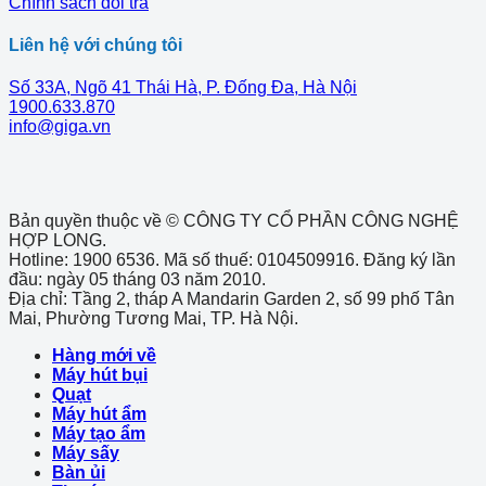
Chính sách đổi trả
Liên hệ với chúng tôi
Số 33A, Ngõ 41 Thái Hà, P. Đống Đa, Hà Nội
1900.633.870
info@giga.vn
Bản quyền thuộc về © CÔNG TY CỔ PHẦN CÔNG NGHỆ
HỢP LONG.
Hotline: 1900 6536. Mã số thuế: 0104509916. Đăng ký lần
đầu: ngày 05 tháng 03 năm 2010.
Địa chỉ: Tầng 2, tháp A Mandarin Garden 2, số 99 phố Tân
Mai, Phường Tương Mai, TP. Hà Nội.
Hàng mới về
Máy hút bụi
Quạt
Máy hút ẩm
Máy tạo ẩm
Máy sấy
Bàn ủi