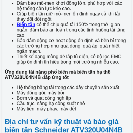
Đảm bảo mô-men khởi động lớn, phù hợp với các
hệ thống cần lực kéo cao.
Giúp biến tần giữ mô-men ổn định ngay cả khi tải
thay đổi đột ngột.
Biến tần
có thể chịu quá tải 150% trong thời gian
ngắn, đảm bảo an toàn trong các tình huống tải tăng
cao.
Bảo đảm động cơ hoạt động ổn định và bền bỉ trong
các trường hợp như quá dòng, quá áp, quá nhiệt,
ngắn mạch.
Thiết kế dạng mỏng dễ lắp tủ điện, có bộ lọc EMC
giúp ổn định tín hiệu trong môi trường nhiễu cao.
Ứng dụng tải nặng phổ biến mà biến tần hạ thế
ATV320U04N4B đáp ứng tốt
Hệ thống băng tải trong các dây chuyền sản xuất
Máy đóng gói, máy trộn
Bơm và quạt công nghiệp
Cầu trục, nâng hạ công suất nhỏ
Máy tiện, máy phay, máy dệt
Địa chỉ tư vấn kỹ thuật và báo giá
biến tần Schneider ATV320U04N4B