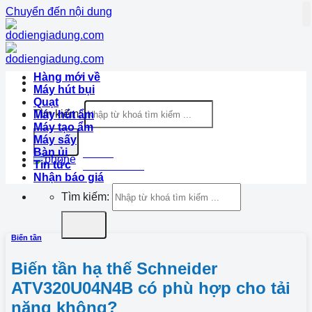
Chuyển đến nội dung
Hàng mới về
Máy hút bụi
Quạt
Tìm kiếm:
Máy hút ẩm
Máy tạo ẩm
Máy sấy
Bàn ủi
Hotline
Tin tức
1900.633.870
Nhận báo giá
Tìm kiếm:
Biến tần
Biến tần hạ thế Schneider
ATV320U04N4B có phù hợp cho tải
nặng không?