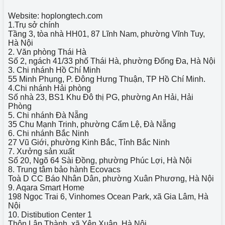
Website: hoplongtech.com
1.Trụ sở chính
Tầng 3, tòa nhà HH01, 87 Lĩnh Nam, phường Vĩnh Tuy,
Hà Nội
2. Văn phòng Thái Hà
Số 2, ngách 41/33 phố Thái Hà, phường Đống Đa, Hà Nội
3. Chi nhánh Hồ Chí Minh
55 Minh Phụng, P. Đông Hưng Thuận, TP Hồ Chí Minh.
4.Chi nhánh Hải phòng
Số nhà 23, BS1 Khu Đô thị PG, phường An Hải, Hải
Phòng
5. Chi nhánh Đà Nẵng
35 Chu Mạnh Trinh, phường Cẩm Lệ, Đà Nẵng
6. Chi nhánh Bắc Ninh
27 Vũ Giới, phường Kinh Bắc, Tỉnh Bắc Ninh
7. Xưởng sản xuất
Số 20, Ngõ 64 Sài Đồng, phường Phúc Lợi, Hà Nội
8. Trung tâm bảo hành Ecovacs
Toà D CC Báo Nhân Dân, phường Xuân Phương, Hà Nội
9. Aqara Smart Home
198 Ngọc Trai 6, Vinhomes Ocean Park, xã Gia Lâm, Hà
Nội
10. Distibution Center 1
Thôn Lập Thành, xã Yên Xuân, Hà Nội