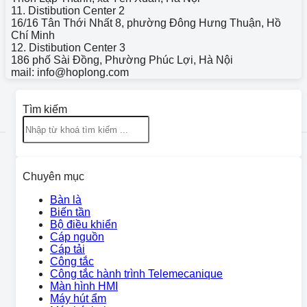
11. Distibution Center 2
16/16 Tân Thới Nhất 8, phường Đông Hưng Thuận, Hồ
Chí Minh
12. Distibution Center 3
186 phố Sài Đồng, Phường Phúc Lợi, Hà Nội
mail: info@hoplong.com
Tìm kiếm
Chuyên mục
Bàn là
Biến tần
Bộ điều khiển
Cáp nguồn
Cáp tải
Công tắc
Công tắc hành trình Telemecanique
Màn hình HMI
Máy hút ẩm