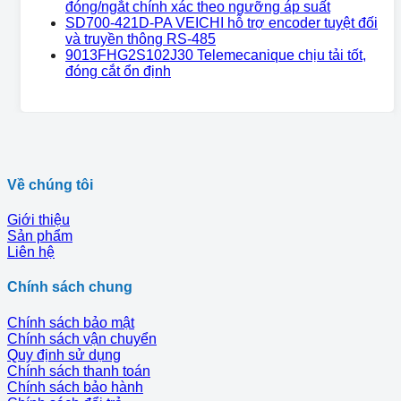
đóng/ngắt chính xác theo ngưỡng áp suất
SD700-421D-PA VEICHI hỗ trợ encoder tuyệt đối
và truyền thông RS-485
9013FHG2S102J30 Telemecanique chịu tải tốt,
đóng cắt ổn định
Về chúng tôi
Giới thiệu
Sản phẩm
Liên hệ
Chính sách chung
Chính sách bảo mật
Chính sách vận chuyển
Quy định sử dụng
Chính sách thanh toán
Chính sách bảo hành