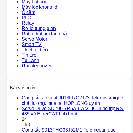
Máy hút bụi
Máy lọc không khí
Ổ cắm
PLC
Relay
Rơ le trung gian
Robot hút bụi lau nhà
Servo Motor
Smart TV
Thiết bị điện
Tin tức
Tủ Lạnh
Uncategorized
Bài viết mới
Công tắc áp suất 9013FRG2J23 Telemecanique
chất lượng, mua tại HOPLONG uy tín
Servo Drive SD700-7R6A-EA VEICHI hỗ trợ RS-
485 và EtherCAT linh hoạt
04
Th8
Công tắc 9013FHG33J52M1 Telemecanique