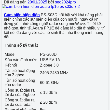
Đã đăng trên
20/01/2025
bởi
seo2024pro
Cảm biến hiện diện
PS-S03D nổi bật với khả năng phát
hiện chính xác sự hiện diện của con người ngay cả khi
đứng yên nhờ công nghệ radar sóng mmWave. Thiết kế
nhỏ gọn, tinh tế, Aqara FP1E dễ dàng lắp đặt ở nhiều vị trí,
kết nối đa dạng với các hệ sinh thái nhà thông minh hàng
đầu.
Thông số kỹ thuật
Model
PS-S03D
Đầu vào định mức
USB 5V-1A
Kết nối
Zigbee 3.0
Tần số hoạt động
2405-2480 MHz
của Zigbee
Tần số hoạt động
60-61 GHz
của radar
Công suất đầu ra
≤ 13 dBm
tối đa của Zigbee
Công suất đầu ra
≤ 20 dBm
tối đa của radar
Phạm vi phát hiện
5m