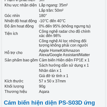
Khu vực nhận diện
Lắp ngang: 35m²
Lắp trần: 50m²
Góc nhìn
180°
Nhiệt độ hoạt động
-10°C đến 40°C
Độ ẩm hoạt động
0% đến 95% (không ngưng tụ)
Công nghệ radar cho độ chính
Tiện ích
xác đến 98%
Công nghệ AI lọc những đối
tượng không phải con người
Apple HomeKit/Amazon
Hỗ trợ cho
Alexa/Google Assistant/Matter
Sản phẩm bao gồm
Cảm biến Hiện diện FP1E x 1
Sách hướng dẫn sử dụng x 1
Nhãn dán x 1
Giá đỡ từ tính x 1
Kích thước
57 x 50 x 37mm
Khối lượng
90g
Thương hiệu
Aqara
Cảm biến hiện diện PS-S03D ứng