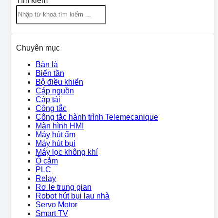
Tìm kiếm
Chuyên mục
Bàn là
Biến tần
Bộ điều khiển
Cáp nguồn
Cáp tải
Công tắc
Công tắc hành trình Telemecanique
Màn hình HMI
Máy hút ẩm
Máy hút bụi
Máy lọc không khí
Ổ cắm
PLC
Relay
Rơ le trung gian
Robot hút bụi lau nhà
Servo Motor
Smart TV