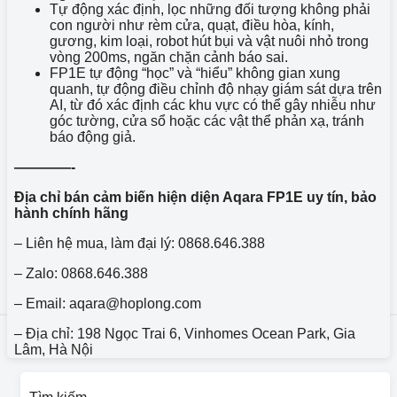
Tự động xác định, lọc những đối tượng không phải
con người như rèm cửa, quạt, điều hòa, kính,
gương, kim loại, robot hút bụi và vật nuôi nhỏ trong
vòng 200ms, ngăn chặn cảnh báo sai.
FP1E tự động “học” và “hiểu” không gian xung
quanh, tự động điều chỉnh độ nhạy giám sát dựa trên
AI, từ đó xác định các khu vực có thể gây nhiễu như
góc tường, cửa sổ hoặc các vật thể phản xạ, tránh
báo động giả.
————-
Địa chỉ bán cảm biến hiện diện Aqara FP1E uy tín, bảo
hành chính hãng
– Liên hệ mua, làm đại lý: 0868.646.388
– Zalo: 0868.646.388
– Email: aqara@hoplong.com
– Địa chỉ: 198 Ngọc Trai 6, Vinhomes Ocean Park, Gia
Lâm, Hà Nội