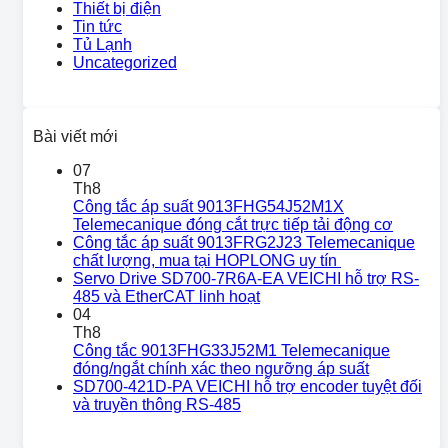
Thiết bị điện
Tin tức
Tủ Lạnh
Uncategorized
Bài viết mới
07
Th8
Công tắc áp suất 9013FHG54J52M1X
Telemecanique đóng cắt trực tiếp tải động cơ
Công tắc áp suất 9013FRG2J23 Telemecanique
chất lượng, mua tại HOPLONG uy tín
Servo Drive SD700-7R6A-EA VEICHI hỗ trợ RS-
485 và EtherCAT linh hoạt
04
Th8
Công tắc 9013FHG33J52M1 Telemecanique
đóng/ngắt chính xác theo ngưỡng áp suất
SD700-421D-PA VEICHI hỗ trợ encoder tuyệt đối
và truyền thông RS-485