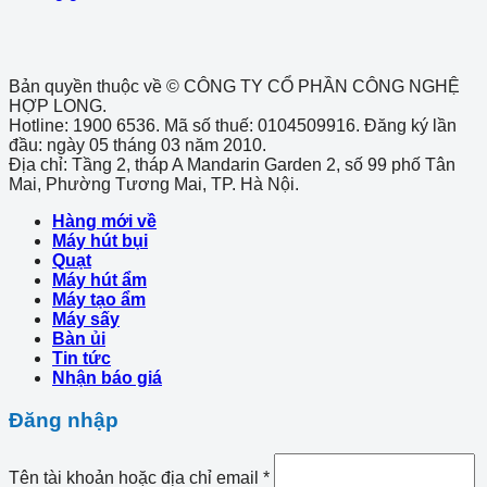
Bản quyền thuộc về © CÔNG TY CỔ PHẦN CÔNG NGHỆ
HỢP LONG.
Hotline: 1900 6536. Mã số thuế: 0104509916. Đăng ký lần
đầu: ngày 05 tháng 03 năm 2010.
Địa chỉ: Tầng 2, tháp A Mandarin Garden 2, số 99 phố Tân
Mai, Phường Tương Mai, TP. Hà Nội.
Hàng mới về
Máy hút bụi
Quạt
Máy hút ẩm
Máy tạo ẩm
Máy sấy
Bàn ủi
Tin tức
Nhận báo giá
Đăng nhập
Tên tài khoản hoặc địa chỉ email
*