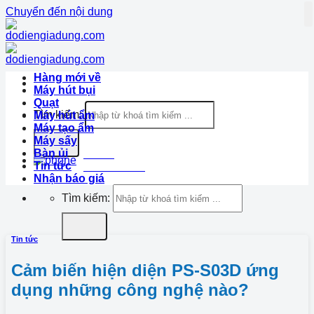
Chuyển đến nội dung
Hàng mới về
Máy hút bụi
Quạt
Tìm kiếm:
Máy hút ẩm
Máy tạo ẩm
Máy sấy
Bàn ủi
Hotline
Tin tức
1900.633.870
Nhận báo giá
Tìm kiếm:
Tin tức
Cảm biến hiện diện PS-S03D ứng
dụng những công nghệ nào?