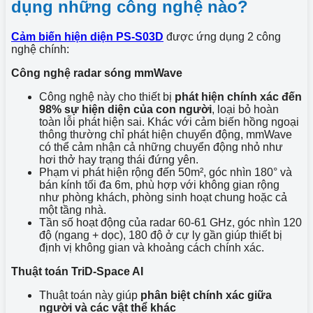
dụng những công nghệ nào?
Cảm biến hiện diện PS-S03D
được ứng dụng 2 công
nghệ chính:
Công nghệ radar sóng mmWave
Công nghệ này cho thiết bị
phát hiện chính xác đến
98% sự hiện diện của con người
, loại bỏ hoàn
toàn lỗi phát hiện sai. Khác với cảm biến hồng ngoại
thông thường chỉ phát hiện chuyển động, mmWave
có thể cảm nhận cả những chuyển động nhỏ như
hơi thở hay trạng thái đứng yên.
Phạm vi phát hiện rộng đến 50m², góc nhìn 180° và
bán kính tối đa 6m, phù hợp với không gian rộng
như phòng khách, phòng sinh hoạt chung hoặc cả
một tầng nhà.
Tần số hoạt động của radar 60-61 GHz, góc nhìn 120
độ (ngang + dọc), 180 độ ở cự ly gần giúp thiết bị
định vị không gian và khoảng cách chính xác.
Thuật toán TriD-Space AI
Thuật toán này giúp
phân biệt chính xác giữa
người và các vật thể khác