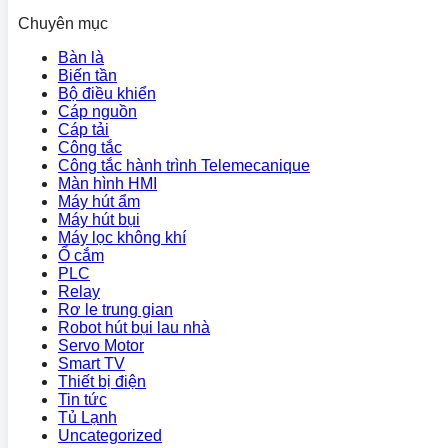
Chuyên mục
Bàn là
Biến tần
Bộ điều khiển
Cáp nguồn
Cáp tải
Công tắc
Công tắc hành trình Telemecanique
Màn hình HMI
Máy hút ẩm
Máy hút bụi
Máy lọc không khí
Ổ cắm
PLC
Relay
Rơ le trung gian
Robot hút bụi lau nhà
Servo Motor
Smart TV
Thiết bị điện
Tin tức
Tủ Lạnh
Uncategorized