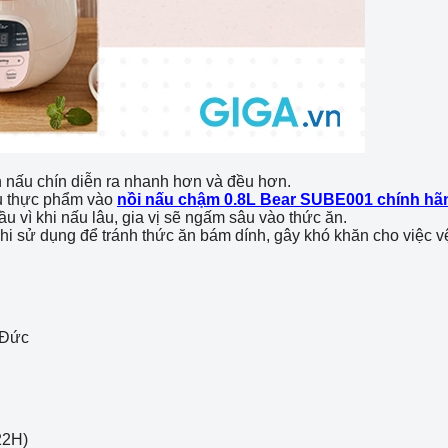
h nấu chín diễn ra nhanh hơn và đều hơn.
u thực phẩm vào
nồi nấu chậm 0.8L Bear SUBE001 chính hã
vì khi nấu lâu, gia vị sẽ ngấm sâu vào thức ăn.
i sử dụng để tránh thức ăn bám dính, gây khó khăn cho việc vệ
 Đức
22H)