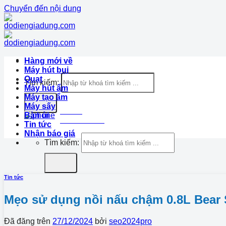
Chuyển đến nội dung
Hàng mới về
Máy hút bụi
Quạt
Tìm kiếm:
Máy hút ẩm
Máy tạo ẩm
Máy sấy
Hotline
Bàn ủi
1900.633.870
Tin tức
Nhận báo giá
Tìm kiếm:
Tin tức
Mẹo sử dụng nồi nấu chậm 0.8L Bear
Đã đăng trên
27/12/2024
bởi
seo2024pro