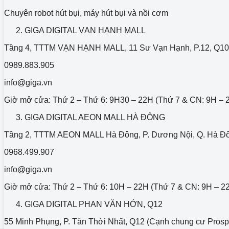
Chuyên robot hút bụi, máy hút bụi và nồi cơm
GIGA DIGITAL VẠN HẠNH MALL
Tầng 4, TTTM VẠN HẠNH MALL, 11 Sư Vạn Hạnh, P.12, Q1
0989.883.905
info@giga.vn
Giờ mở cửa: Thứ 2 – Thứ 6: 9H30 – 22H (Thứ 7 & CN: 9H – 
GIGA DIGITAL AEON MALL HÀ ĐÔNG
Tầng 2, TTTM AEON MALL Hà Đông, P. Dương Nội, Q. Hà Đô
0968.499.907
info@giga.vn
Giờ mở cửa: Thứ 2 – Thứ 6: 10H – 22H (Thứ 7 & CN: 9H – 2
GIGA DIGITAL PHAN VĂN HỚN, Q12
55 Minh Phụng, P. Tân Thới Nhất, Q12 (Cạnh chung cư Prosp