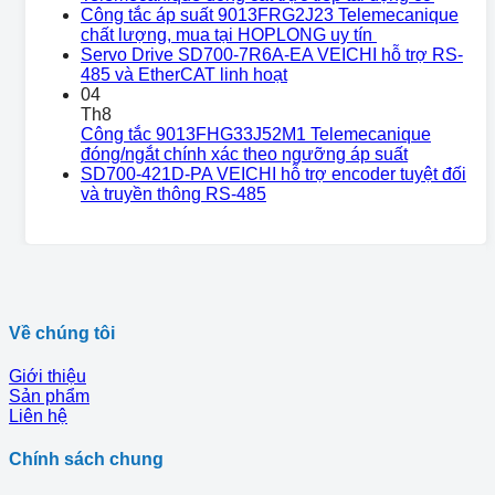
Công tắc áp suất 9013FRG2J23 Telemecanique
chất lượng, mua tại HOPLONG uy tín
Servo Drive SD700-7R6A-EA VEICHI hỗ trợ RS-
485 và EtherCAT linh hoạt
04
Th8
Công tắc 9013FHG33J52M1 Telemecanique
đóng/ngắt chính xác theo ngưỡng áp suất
SD700-421D-PA VEICHI hỗ trợ encoder tuyệt đối
và truyền thông RS-485
Về chúng tôi
Giới thiệu
Sản phẩm
Liên hệ
Chính sách chung