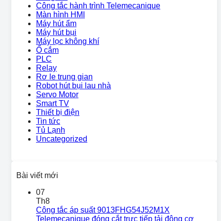
Công tắc hành trình Telemecanique
Màn hình HMI
Máy hút ẩm
Máy hút bụi
Máy lọc không khí
Ổ cắm
PLC
Relay
Rơ le trung gian
Robot hút bụi lau nhà
Servo Motor
Smart TV
Thiết bị điện
Tin tức
Tủ Lạnh
Uncategorized
Bài viết mới
07
Th8
Công tắc áp suất 9013FHG54J52M1X
Telemecanique đóng cắt trực tiếp tải động cơ