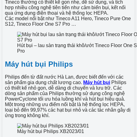
Tineco thường có thiết kế gọn nhẹ, dễ sử dụng, và tích
hợp nhiều công nghệ tiên tiến như cảm biến bụi, kết nối
qua ứng dụng điện thoại và hệ thống lọc HEPA.
Các model nổi bật như Tineco A11 Hero, Tineco Pure One
S12, Tineco Floor One S7 Pro …
Hút bụi – lau sàn trạng thái khô/ướt Tineco Floor One 
Pro
Máy hút bụi Philips
Philips đến từ đất nước Hà Lan, được biết đến với các
sản phẩm gia dụng chất lượng cao.
Máy hút bụi
Philips
có thiết kế nhỏ gọn, dễ dàng di chuyển và lưu trữ. Các
dòng sản phẩm của Philips thường sử dụng công nghệ
PowerCyclone tối ưu hóa luồng khí và hút bụi hiệu quả.
Một trong những ưu điểm nổi bật là hệ thống lọc HEPA,
loại bỏ đến 99,97% các hạt bụi nhỏ và các tác nhân gây dị
ứng trong không khí.
Máy hút bụi Philips XB2023/01