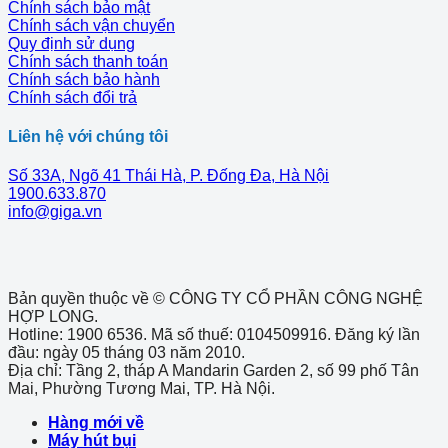
Chính sách bảo mật
Chính sách vận chuyển
Quy định sử dụng
Chính sách thanh toán
Chính sách bảo hành
Chính sách đổi trả
Liên hệ với chúng tôi
Số 33A, Ngõ 41 Thái Hà, P. Đống Đa, Hà Nội
1900.633.870
info@giga.vn
Bản quyền thuộc về © CÔNG TY CỔ PHẦN CÔNG NGHỆ
HỢP LONG.
Hotline: 1900 6536. Mã số thuế: 0104509916. Đăng ký lần
đầu: ngày 05 tháng 03 năm 2010.
Địa chỉ: Tầng 2, tháp A Mandarin Garden 2, số 99 phố Tân
Mai, Phường Tương Mai, TP. Hà Nội.
Hàng mới về
Máy hút bụi