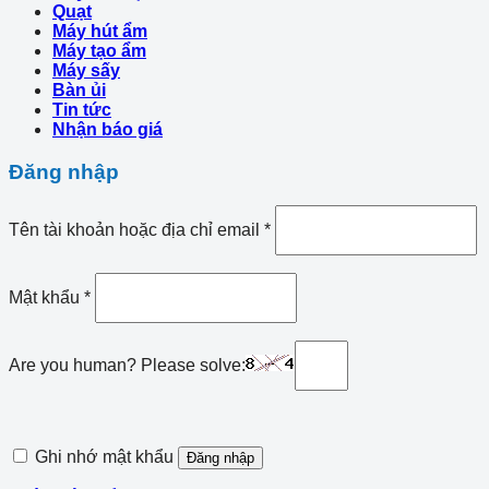
Quạt
Máy hút ẩm
Máy tạo ẩm
Máy sấy
Bàn ủi
Tin tức
Nhận báo giá
Đăng nhập
Tên tài khoản hoặc địa chỉ email
*
Mật khẩu
*
Are you human? Please solve:
Ghi nhớ mật khẩu
Đăng nhập