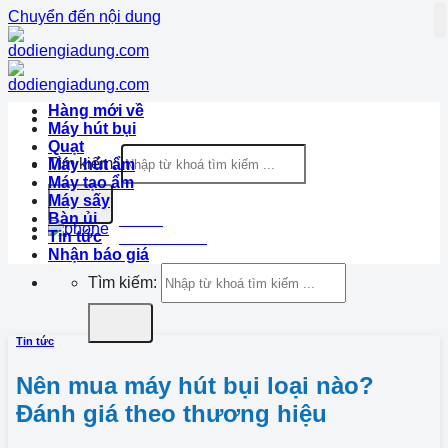
Chuyển đến nội dung
Hàng mới về
Máy hút bụi
Quạt
Tìm kiếm:
Máy hút ẩm
Máy tạo ẩm
Máy sấy
Bàn ủi
Hotline
Tin tức
1900.633.870
Nhận báo giá
Tìm kiếm:
Tin tức
Nên mua máy hút bụi loại nào?
Đánh giá theo thương hiệu