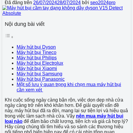
Đã đăng trên
26/07/2024
28/07/2024
bởi
seo2024pro
Nội dung bài viết
Máy hút bụi Dyson
Máy hút bụi Tineco
Máy hút bụi Philips
Máy hút bụi Electrolux
Máy hút bụi Xiaomi
Máy hút bụi Samsung
Máy hút bụi Panasonic
Một số lưu ý quan trọng khi chọn mua máy hút bụi
cần xem xét
Khi cuộc sống ngày càng bận rộn, việc dọn dẹp nhà cửa
ngày càng trở nên khó khăn hơn. Để giải quyết vấn đề
này, máy hút bụi đã ra đời, mang lại sự tiện lợi và hiệu quả
trong việc làm sạch nhà cửa. Vậy
nên mua máy hút bụi
loại nào
để đảm bảo chất lượng, tiện ích và giá cả hợp lý?
Hãy cùng chúng tôi tìm hiểu và so sánh các thương hiệu
nổi tiếng phổ biến hiện nay để có cái nhìn tổng quan.