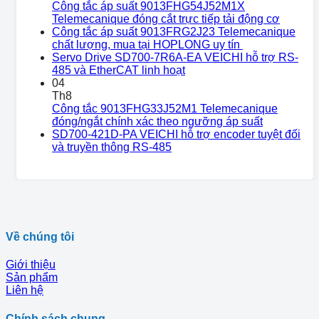
Công tắc áp suất 9013FHG54J52M1X
Telemecanique đóng cắt trực tiếp tải động cơ
Công tắc áp suất 9013FRG2J23 Telemecanique
chất lượng, mua tại HOPLONG uy tín
Servo Drive SD700-7R6A-EA VEICHI hỗ trợ RS-
485 và EtherCAT linh hoạt
04
Th8
Công tắc 9013FHG33J52M1 Telemecanique
đóng/ngắt chính xác theo ngưỡng áp suất
SD700-421D-PA VEICHI hỗ trợ encoder tuyệt đối
và truyền thông RS-485
Về chúng tôi
Giới thiệu
Sản phẩm
Liên hệ
Chính sách chung