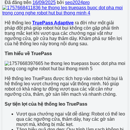
Đã đăng trên
16/09/2025
bởi
seo2024pro
Hệ thống leo
TruePass Adaptive
ra đời như một giải
pháp đột phá giúp robot hút bụi không còn gặp phải tình
trạng mắc kẹt khi vượt qua các chướng ngại vật như
ngưỡng cửa, gờ cửa hay thảm dày. Khám phá sự tiện lợi
của hệ thống leo này trong nội dung sau.
Tìm hiểu về TruePass
Hệ thống leo TruePass được tích hợp vào robot hút bụi là
hệ thống leo vượt chướng ngại vật thông minh. Nó giúp
robot có khả năng tự động vượt qua các vật cản như
ngưỡng cửa, thảm, gờ sàn liền mạch và nhanh chóng.
Sự tiện lợi của hệ thống leo TruePass
Vượt qua chướng ngại vật dễ dàng:
Robot có thể leo
qua các ngưỡng cửa, thảm dày, hay các gờ sàn
mượt mà, không bị mắc kẹt.
Tăng hiệu quả dọn dẹp:
Quy trình làm sạch không bị