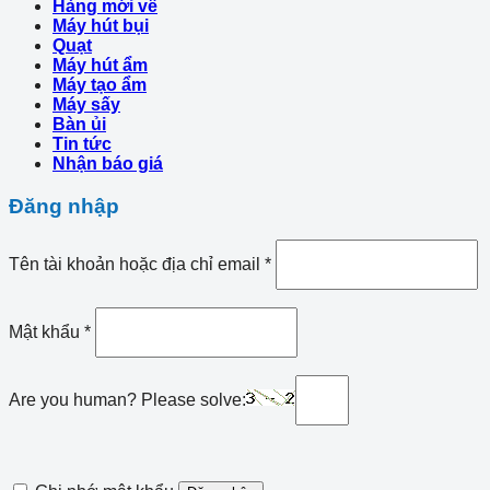
Hàng mới về
Máy hút bụi
Quạt
Máy hút ẩm
Máy tạo ẩm
Máy sấy
Bàn ủi
Tin tức
Nhận báo giá
Đăng nhập
Tên tài khoản hoặc địa chỉ email
*
Mật khẩu
*
Are you human? Please solve: