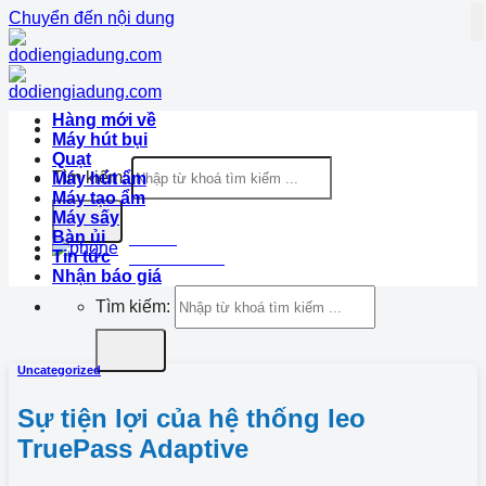
Chuyển đến nội dung
Hàng mới về
Máy hút bụi
Quạt
Tìm kiếm:
Máy hút ẩm
Máy tạo ẩm
Máy sấy
Bàn ủi
Hotline
Tin tức
1900.633.870
Nhận báo giá
Tìm kiếm:
Uncategorized
Sự tiện lợi của hệ thống leo
TruePass Adaptive