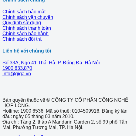
Chính sách bảo mật
Chính sách vận chuyển
Quy định sử dụng
Chính sách thanh toán
Chính sách bảo hành
Chính sách đổi trả
Liên hệ với chúng tôi
Số 33A, Ngõ 41 Thái Hà, P. Đống Đa, Hà Nội
1900.633.870
info@giga.vn
Bản quyền thuộc về © CÔNG TY CỔ PHẦN CÔNG NGHỆ
HỢP LONG.
Hotline: 1900 6536. Mã số thuế: 0104509916. Đăng ký lần
đầu: ngày 05 tháng 03 năm 2010.
Địa chỉ: Tầng 2, tháp A Mandarin Garden 2, số 99 phố Tân
Mai, Phường Tương Mai, TP. Hà Nội.