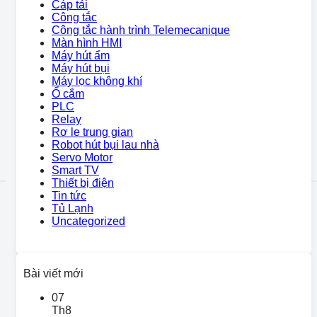
Cáp tải
Công tắc
Công tắc hành trình Telemecanique
Màn hình HMI
Máy hút ẩm
Máy hút bụi
Máy lọc không khí
Ổ cắm
PLC
Relay
Rơ le trung gian
Robot hút bụi lau nhà
Servo Motor
Smart TV
Thiết bị điện
Tin tức
Tủ Lạnh
Uncategorized
Bài viết mới
07
Th8