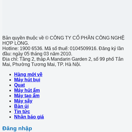
Bản quyền thuộc về © CÔNG TY CỔ PHẦN CÔNG NGHỆ
HỢP LONG.
Hotline: 1900 6536. Mã số thuế: 0104509916. Đăng ký lần
đầu: ngày 05 tháng 03 năm 2010.
Địa chỉ: Tầng 2, tháp A Mandarin Garden 2, số 99 phố Tân
Mai, Phường Tương Mai, TP. Hà Nội.
Hàng mới về
Máy hút bụi
Quạt
Máy hút ẩm
Máy tạo ẩm
Máy sấy
Bàn ủi
Tin tức
Nhận báo giá
Đăng nhập