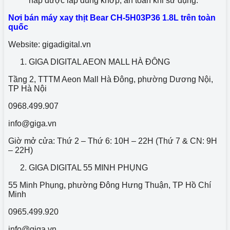
nắp được lắp đúng khớp, an toàn khi sử dụng.
Nơi bán máy xay thịt Bear CH-5H03P36 1.8L trên toàn
quốc
Website: gigadigital.vn
GIGA DIGITAL AEON MALL HÀ ĐÔNG
Tầng 2, TTTM Aeon Mall Hà Đông, phường Dương Nội,
TP Hà Nội
0968.499.907
info@giga.vn
Giờ mở cửa: Thứ 2 – Thứ 6: 10H – 22H (Thứ 7 & CN: 9H
– 22H)
GIGA DIGITAL 55 MINH PHỤNG
55 Minh Phụng, phường Đông Hưng Thuận, TP Hồ Chí
Minh
0965.499.920
info@giga.vn