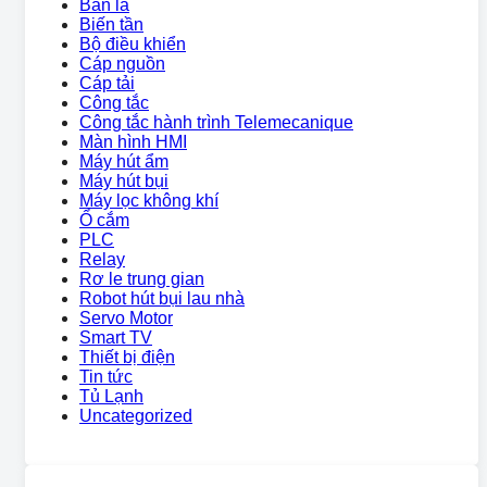
Bàn là
Biến tần
Bộ điều khiển
Cáp nguồn
Cáp tải
Công tắc
Công tắc hành trình Telemecanique
Màn hình HMI
Máy hút ẩm
Máy hút bụi
Máy lọc không khí
Ổ cắm
PLC
Relay
Rơ le trung gian
Robot hút bụi lau nhà
Servo Motor
Smart TV
Thiết bị điện
Tin tức
Tủ Lạnh
Uncategorized