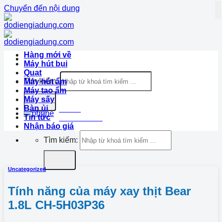
Chuyển đến nội dung
Hàng mới về
Máy hút bụi
Quạt
Tìm kiếm:
Máy hút ẩm
Máy tạo ẩm
Máy sấy
Bàn ủi
Hotline
Tin tức
1900.633.870
Nhận báo giá
Tìm kiếm:
Uncategorized
Tính năng của máy xay thịt Bear
1.8L CH-5H03P36