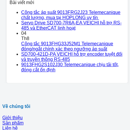
Bài viết mới
Công tắc áp suất 9013FRG2J23 Telemecanique
chất lượng, mua tại HOPLONG uy tín
Servo Drive SD700-7R6A-EA VEICHI hỗ trợ RS-
485 và EtherCAT linh hoạt
04
Th8
Công tắc 9013FHG33J52M1 Telemecanique
đóng/ngắt chính xác theo ngưỡng áp suất
SD700-421D-PA VEICHI hỗ trợ encoder tuyệt đối
và truyền thông RS-485
9013FHG2S102J30 Telemecanique chịu tải tốt,
đóng cắt ổn định
Về chúng tôi
Giới thiệu
Sản phẩm
Liên hệ