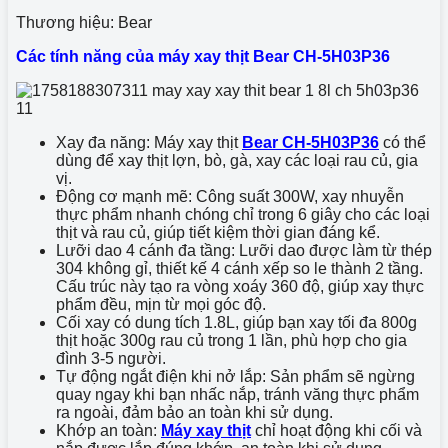
Thương hiệu: Bear
Các tính năng của máy xay thịt Bear CH-5H03P36
Xay đa năng: Máy xay thịt
Bear CH-5H03P36
có thể
dùng để xay thịt lợn, bò, gà, xay các loại rau củ, gia
vị.
Động cơ mạnh mẽ: Công suất 300W, xay nhuyễn
thực phẩm nhanh chóng chỉ trong 6 giây cho các loại
thịt và rau củ, giúp tiết kiệm thời gian đáng kể.
Lưỡi dao 4 cánh đa tầng: Lưỡi dao được làm từ thép
304 không gỉ, thiết kế 4 cánh xếp so le thành 2 tầng.
Cấu trúc này tạo ra vòng xoáy 360 độ, giúp xay thực
phẩm đều, mịn từ mọi góc độ.
Cối xay có dung tích 1.8L, giúp bạn xay tối đa 800g
thịt hoặc 300g rau củ trong 1 lần, phù hợp cho gia
đình 3-5 người.
Tự động ngắt điện khi nở lắp: Sản phẩm sẽ ngừng
quay ngay khi bạn nhấc nắp, tránh văng thực phẩm
ra ngoài, đảm bảo an toàn khi sử dụng.
Khớp an toàn:
Máy xay thịt
chỉ hoạt động khi cối và