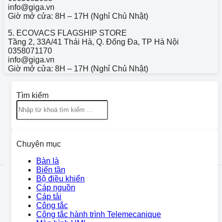
info@giga.vn
Giờ mở cửa: 8H – 17H (Nghỉ Chủ Nhật)
5. ECOVACS FLAGSHIP STORE
Tầng 2, 33A/41 Thái Hà, Q. Đống Đa, TP Hà Nội
0358071170
info@giga.vn
Giờ mở cửa: 8H – 17H (Nghỉ Chủ Nhật)
Tìm kiếm
Chuyên mục
Bàn là
Biến tần
Bộ điều khiển
Cáp nguồn
Cáp tải
Công tắc
Công tắc hành trình Telemecanique