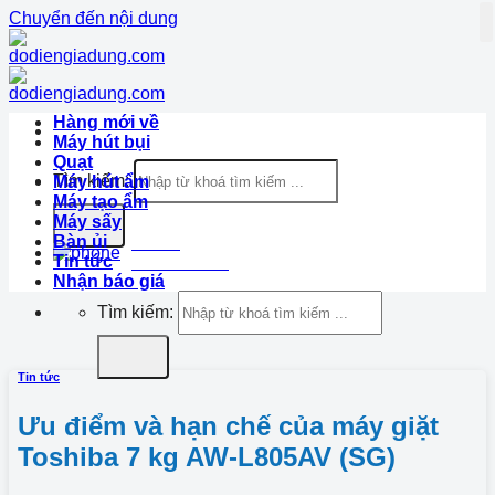
Chuyển đến nội dung
Hàng mới về
Máy hút bụi
Quạt
Tìm kiếm:
Máy hút ẩm
Máy tạo ẩm
Máy sấy
Bàn ủi
Hotline
Tin tức
1900.633.870
Nhận báo giá
Tìm kiếm:
Tin tức
Ưu điểm và hạn chế của máy giặt
Toshiba 7 kg AW-L805AV (SG)