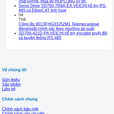
chất lượng, mua tại HOPLONG uy tín
Servo Drive SD700-7R6A-EA VEICHI hỗ trợ RS-
485 và EtherCAT linh hoạt
04
Th8
Công tắc 9013FHG33J52M1 Telemecanique
đóng/ngắt chính xác theo ngưỡng áp suất
SD700-421D-PA VEICHI hỗ trợ encoder tuyệt đối
và truyền thông RS-485
Về chúng tôi
Giới thiệu
Sản phẩm
Liên hệ
Chính sách chung
Chính sách bảo mật
Chính sách vận chuyển