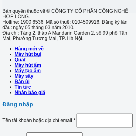
Bản quyền thuộc về © CÔNG TY CỔ PHẦN CÔNG NGHỆ
HỢP LONG.
Hotline: 1900 6536. Mã số thuế: 0104509916. Đăng ký lần
đầu: ngày 05 tháng 03 năm 2010.
Địa chỉ: Tầng 2, tháp A Mandarin Garden 2, số 99 phố Tân
Mai, Phường Tương Mai, TP. Hà Nội.
Hàng mới về
Máy hút bụi
Quạt
Máy hút ẩm
Máy tạo ẩm
Máy sấy
Bàn ủi
Tin tức
Nhận báo giá
Đăng nhập
Tên tài khoản hoặc địa chỉ email
*