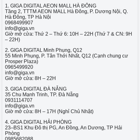
1. GIGA DIGITAL AEON MALL HÀ ĐÔNG
Tầng 2, TTTM AEON MALL Hà Đông, P. Dương Nội, Q.
Hà Đông, TP Hà Nội
0968499907
info@giga.vn
Giờ mở cửa: Thứ 2 – Thứ 6: 10H – 22H (Thứ 7 & CN: 9H
– 22H)
2. GIGA DIGITAL Minh Phụng, Q12
55 Minh Phụng, P. Tân Thới Nhất, Q12 (Cạnh chung cư
Prosper Plaza)
0965499920
info@giga.vn
Giờ mở cửa: 8H – 22H
3. GIGA DIGITAL ĐÀ NẴNG
35 Chu Mạnh Trinh, TP. Đà Nẵng
0931114707
info@giga.vn
Giờ mở cửa: 8H – 17H (Nghỉ Chủ Nhật)
4. GIGA DIGITAL HẢI PHÒNG
23–BS1 Khu Đô thị PG, An Đồng, An Dương, TP Hải
Phòng
0985682088