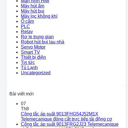
Màn hình HMI
Máy hút ẩm
Máy hút bụi
Máy lọc không khí
Ổ cắm
PLC
Relay
Rơ le trung gian
Robot hút bụi lau nhà
Servo Motor
Smart TV
Thiết bị điện
Tin tức
Tủ Lạnh
Uncategorized
Bài viết mới
07
Th8
Công tắc áp suất 9013FHG54J52M1X
Telemecanique đóng cắt trực tiếp tải động cơ
Công tắc áp suất 9013FRG2J23 Telemecanique